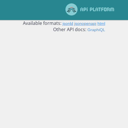
Available formats:
jsonld
jsonopenapi
html
Other API docs:
GraphiQL